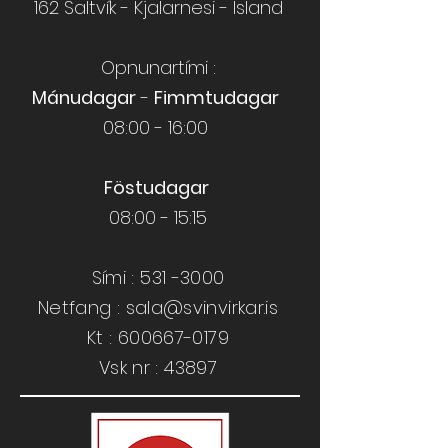
162 Saltvík - Kjalarnesi - Ísland
Opnunartími :
Mánudagar
-
Fimmtudagar
08:00 - 16:00
Föstudagar
08:00 - 15:15
Sími :
531 -3000
Netfang :
sala@svinvirkar.is
​​Kt :
600667-0179
Vsk nr : 43897