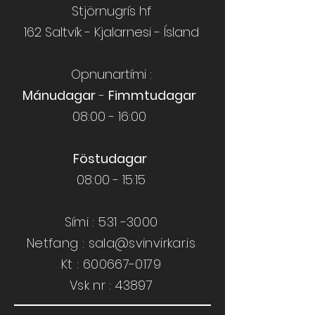
Stjörnugrís hf
162 Saltvík - Kjalarnesi - Ísland
Opnunartími :
Mánudagar
-
Fimmtudagar
08:00 - 16:00
Föstudagar
08:00 - 15:15
Sími :
531 -3000
Netfang :
sala@svinvirkar.is
​​Kt :
600667-0179
Vsk nr : 43897