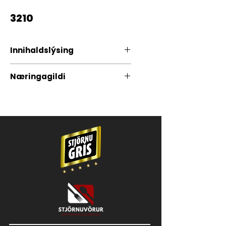
3210
Innihaldslýsing
Ungnautahakk, nautafita
Næringagildi
Orka: 794 kj / 165 kkal
Fita: 12,7g
Þar af mettuð fita: 5,9g
Kolvetni: 0g
Þar af sykurtegundir: 0g
Prótein: 19,1g
Salt: 0,2g