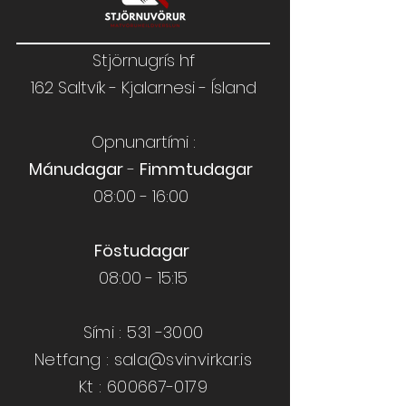
Stjörnugrís hf
162 Saltvík - Kjalarnesi - Ísland
Opnunartími :
Mánudagar
-
Fimmtudagar
08:00 - 16:00
Föstudagar
08:00 - 15:15
Sími :
531 -3000
Netfang :
sala@svinvirkar.is
​​Kt :
600667-0179