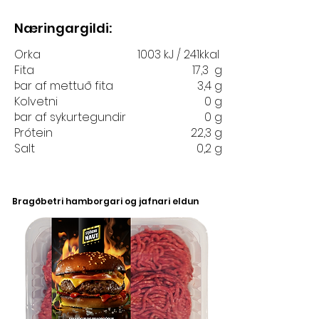
Næringargildi:
Orka
1003 kJ / 241kkal
Fita
17,3 g
Þar af mettuð fita
3,4 g
Kolvetni
0 g
Þar af sykurtegundir
0 g
Prótein
22,3 g
Salt
0,2 g
Bragðbetri hamborgari og jafnari eldun