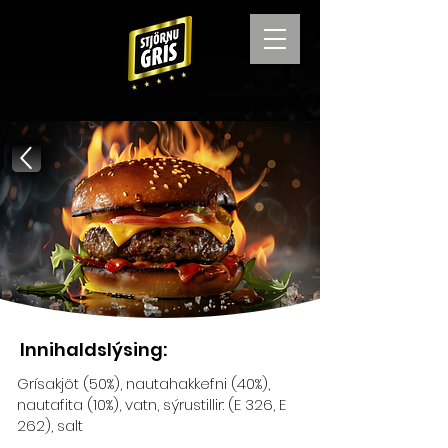
Tilbaka
Innihaldslýsing:
Grísakjöt (50%), nautahakkefni (40%),
nautafita (10%), vatn, sýrustillir: (E 326, E
262), salt