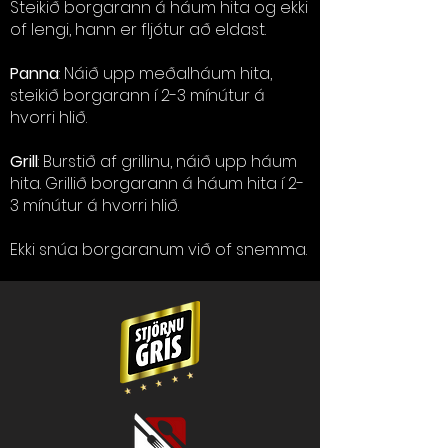
Steikið borgarann á háum hita og ekki
of lengi, hann er fljótur að eldast.
Panna
: Náið upp meðalháum hita
,
steikið borgarann í 2-3 mínútur á
hvorri hlið.
Grill
: Burstið af grillinu, náið upp háum
hita. Grillið borgarann á háum hita í 2-
3 mínútur á hvorri hlið.
Ekki snúa borgaranum við of snemma.